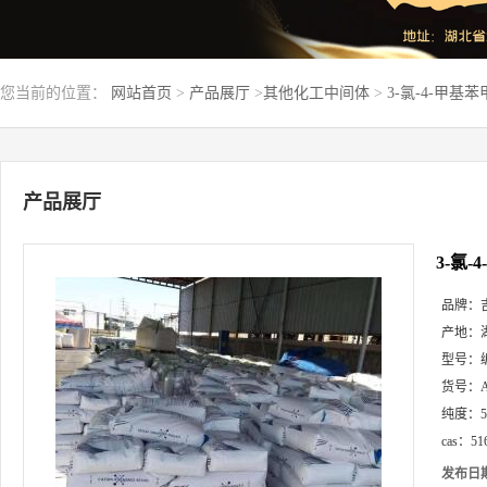
您当前的位置：
网站首页
>
产品展厅
>
其他化工中间体
>
3-氯-4-甲基苯
产品展厅
3-氯-
品牌：
产地：
型号：
货号：
纯度：
cas：
51
发布日