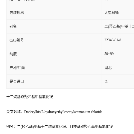
包装规格
大塑料桶
别名
二(羟乙基)甲基十
22340-01-8
CAS编号
50~99
纯度
产地/厂商
湖北
是否进口
否
十二烷基双羟乙基甲基氯化铵
英文名称：Dodecylbis(2-hydroxyethyl)methylammonium chloride
别名：二(羟乙基)甲基十二烷基氯化铵、月桂基双羟乙基甲基氯化铵