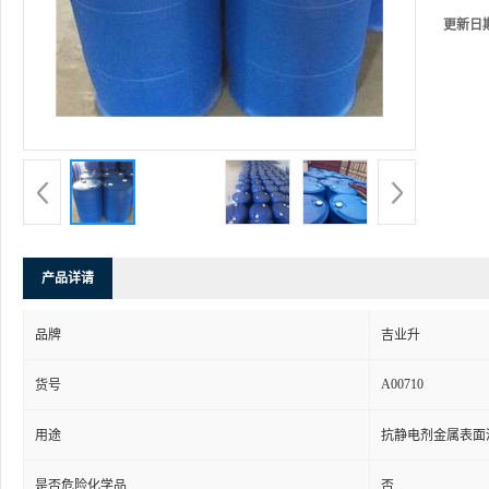
更新日
产品详请
品牌
吉业升
A00710
货号
用途
抗静电剂金属表面
是否危险化学品
否