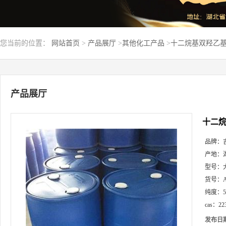
您当前的位置：
网站首页
>
产品展厅
>
其他化工产品
>
十二烷基双羟乙基甲基
产品展厅
十二烷
品牌：
产地：
型号：
货号：
纯度：
cas：
22
发布日