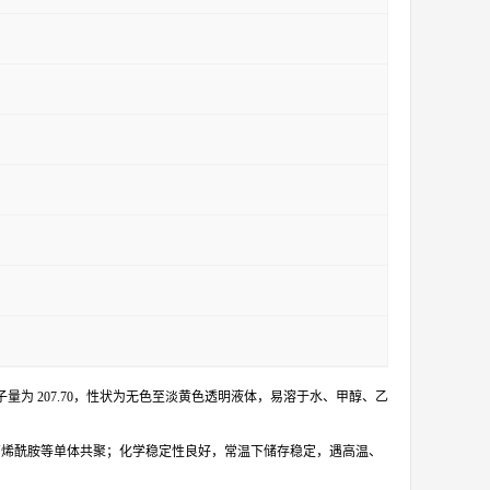
H??ClNO?，分子量为 207.70，性状为无色至淡黄色透明液体，易溶于水、甲醇、乙
丙烯酰胺等单体共聚；化学稳定性良好，常温下储存稳定，遇高温、