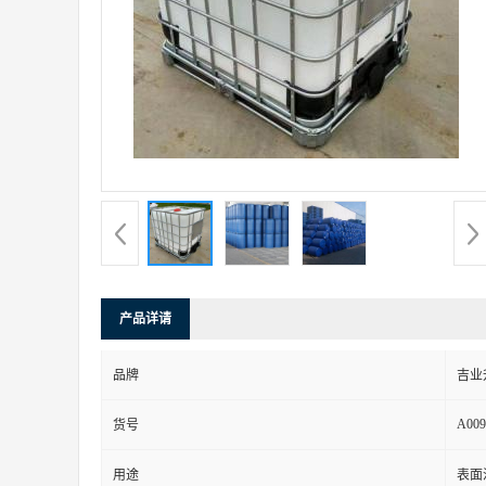
产品详请
品牌
吉业
A009
货号
用途
表面