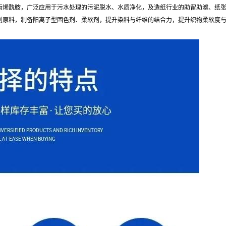
丙烯酰胺，广泛应用于污水处理的污泥脱水、水质净化，及造纸行业的助留助滤、纸
剂原料，制备阳离子型固色剂、柔软剂，提升染料与纤维的结合力，提升织物柔软度