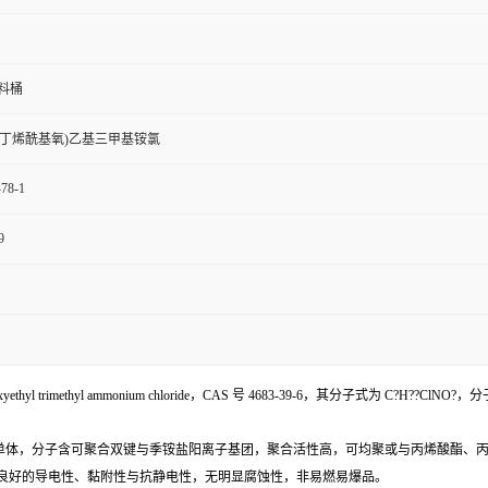
料桶
(异丁烯酰基氧)乙基三甲基铵氯
-78-1
9
yl trimethyl ammonium chloride，CAS 号 4683-39-6，其分子式为 C?
单体，分子含可聚合双键与季铵盐阳离子基团，聚合活性高，可均聚或与丙烯酸酯、
具良好的导电性、黏附性与抗静电性，无明显腐蚀性，非易燃易爆品。