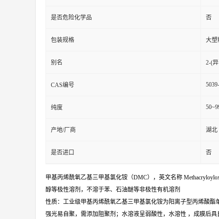
是否危险化学品
否
包装规格
大塑
别名
2-
5039
CAS编号
50~9
纯度
产地/厂商
湖北
是否进口
否
甲基丙烯酰氧乙基三甲基氯化铵（DMC），英文名称 Methacryloyloxyeth
醇等极性溶剂，不溶于苯、石油醚等非极性有机溶剂
性质：工业级甲基丙烯酰氧乙基三甲基氯化铵为阳离子型丙烯酸酯
强光易自聚，需添加阻聚剂；水溶液呈弱酸性，水溶性 ，成膜后