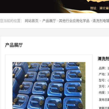
您当前的位置：
网站首页
>
产品展厅
>
其他行业应用化学品
>
清洗剂电镀
产品展厅
清洗剂
品牌：
产地：
型号：
货号：
纯度：
发布日
更新日