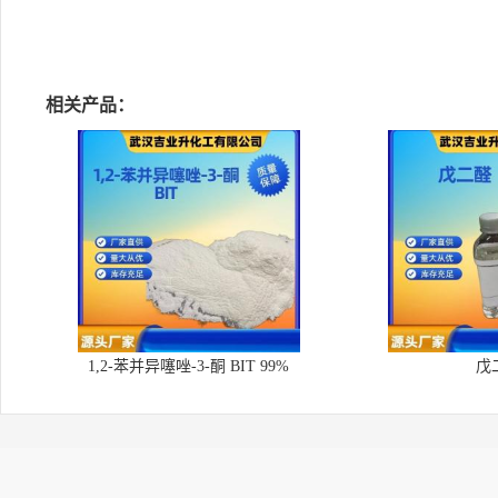
相关产品：
1,2-苯并异噻唑-3-酮 BIT 99%
戊