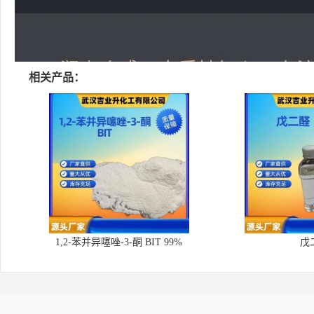
相关产品：
1,2-苯并异噻唑-3-酮 BIT 99%
戊