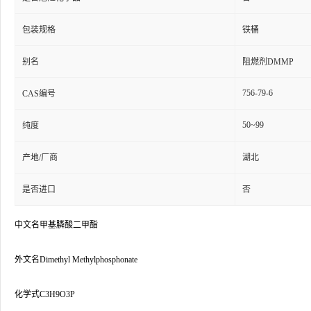
包装规格
铁桶
别名
阻燃剂DMMP
756-79-6
CAS编号
50~99
纯度
产地/厂商
湖北
是否进口
否
中文名甲基膦酸二甲酯
外文名Dimethyl Methylphosphonate
化学式C3H9O3P