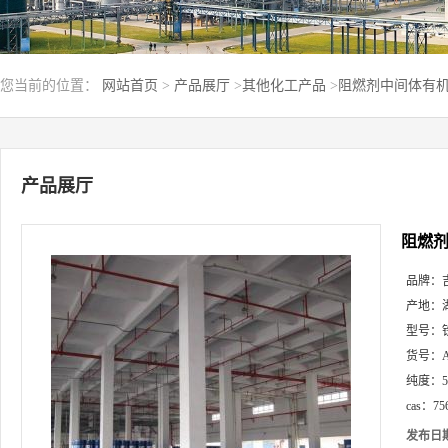
您当前的位置：
网站首页
>
产品展厅
>
其他化工产品
>
阻燃剂中间体有机合成
产品展厅
阻燃剂中
品牌：
产地：
型号：
货号：
纯度：
cas：
75
发布日