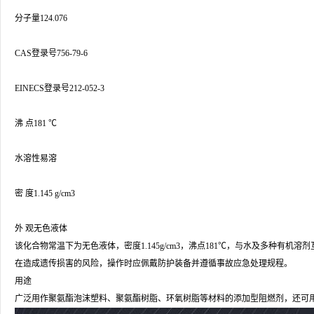
分子量124.076
CAS登录号756-79-6
EINECS登录号212-052-3
沸 点181 ℃
水溶性易溶
密 度1.145 g/cm3
外 观无色液体
该化合物常温下为无色液体，密度1.145g/cm3，沸点181℃，与水及多种有机
在造成遗传损害的风险，操作时应佩戴防护装备并遵循事故应急处理规程。
用途
广泛用作聚氨酯泡沫塑料、聚氨酯树脂、环氧树脂等材料的添加型阻燃剂，还可