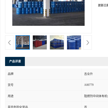
更新日
产品详请
品牌
吉业升
A00779
货号
用途
阻燃剂中间体有机
是否危险化学品
否