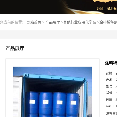
您当前的位置：
网站首页
>
产品展厅
>
其他行业应用化学品
>
涂料稀释剂塑
产品展厅
涂料稀
品牌：
产地：
型号：
货号：
纯度：
cas：
10
发布日