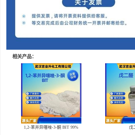
相关产品：
1,2-苯并异噻唑-3-酮 BIT 99%
戊