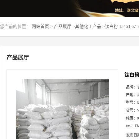
您当前的位置：
网站首页
>
产品展厅
>
其他化工产品
>
钛白粉 13463-6
产品展厅
钛白粉 
品牌：
产地：
型号：
货号：
纯度：
cas：
13
发布日