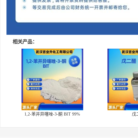
相关产品：
1,2-苯并异噻唑-3-酮 BIT 99%
戊