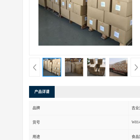
产品详请
品牌
吉业
W01
货号
用途
食品