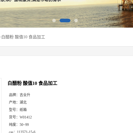
>
白醋粉 酸值10 食品加工
白醋粉 酸值10 食品加工
品牌：
吉业升
产地：
湖北
型号：
纸箱
货号：
W01412
纯度：
50~99
cas：
113571-15-6