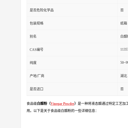
是否危险化学品
否
包装规格
纸箱
别名
白醋
1135
CAS编号
50~9
纯度
产地/厂商
湖北
是否进口
否
食品级
白醋粉（
Vinegar Powder
）
是一种将液态醋通过特定工艺加
用。以下是关于食品级白醋粉的一些详细信息：