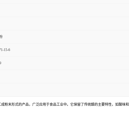
粉
71-15-6
9
工成粉末形式的产品，广泛应用于食品工业中。它保留了传统醋的主要特性，如酸味和