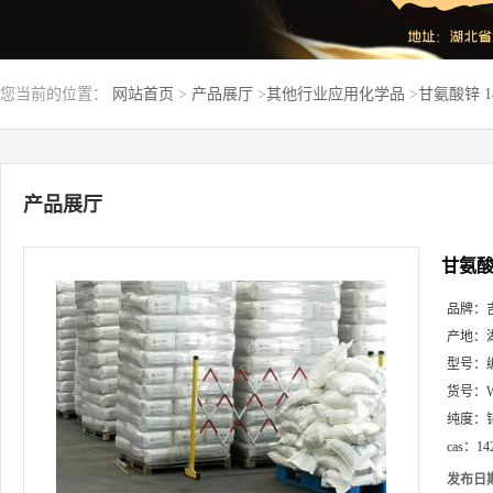
您当前的位置：
网站首页
>
产品展厅
>
其他行业应用化学品
>
甘氨酸锌 1
产品展厅
甘氨酸锌
品牌：
产地：
型号：
货号：
纯度：
cas：
14
发布日