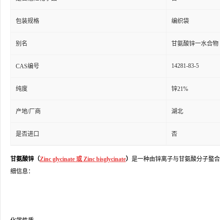
包装规格
编织袋
别名
甘氨酸锌一水合物
14281-83-5
CAS编号
纯度
锌21%
产地/厂商
湖北
是否进口
否
甘氨酸锌（
Zinc glycinate 或 Zinc bisglycinate
）
是一种由锌离子与甘氨酸分子螯合
细信息：