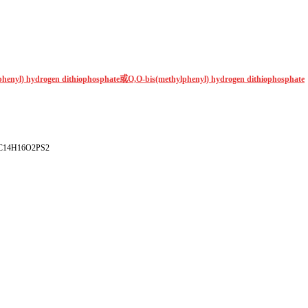
phenyl) hydrogen dithiophosphate或O,O-bis(methylphenyl) hydrogen dithiophosphate
H16O2PS2