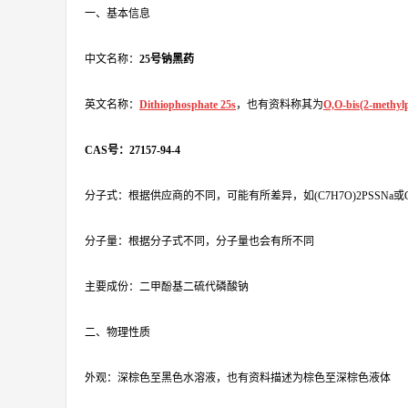
一、基本信息
中文名称：
25号钠黑药
英文名称：
Dithiophosphate 25s
，也有资料称其为
O,O-bis(2-methyl
CAS号：27157-94-4
分子式：根据供应商的不同，可能有所差异，如(C7H7O)2PSSNa或C14
分子量：根据分子式不同，分子量也会有所不同
主要成份：二甲酚基二硫代磷酸钠
二、物理性质
外观：深棕色至黑色水溶液，也有资料描述为棕色至深棕色液体