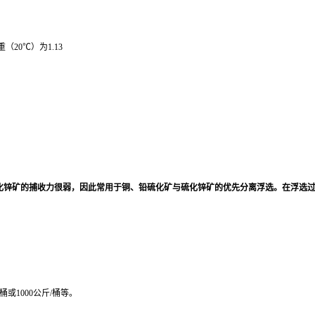
20℃）为1.13
硫化锌矿的捕收力很弱，因此常用于铜、铅硫化矿与硫化锌矿的优先分离浮选。在浮选
或1000公斤/桶等。