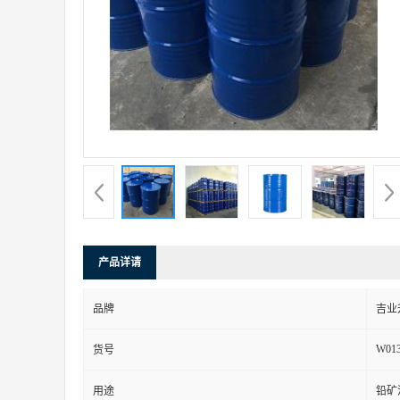
产品详请
品牌
吉业
W01
货号
用途
铅矿