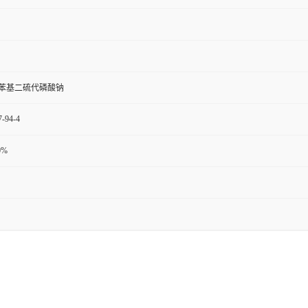
苯基二硫代磷酸钠
7-94-4
0%