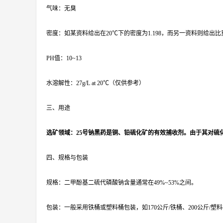
气味：无臭
密度：如某资料给出在20℃下的密度为1.198，而另一资料则给出比重（
PH值：10~13
水溶解性：27g/L at 20℃（仅供参考）
三、用途
选矿领域：25号钠黑药是铜、铅硫化矿的有效捕收剂。由于其对
四、规格与包装
规格：二甲酚基二硫代磷酸钠含量通常在49%~53%之间。
包装：一般采用铁桶或塑料桶包装，如170公斤/铁桶、200公斤/塑料桶