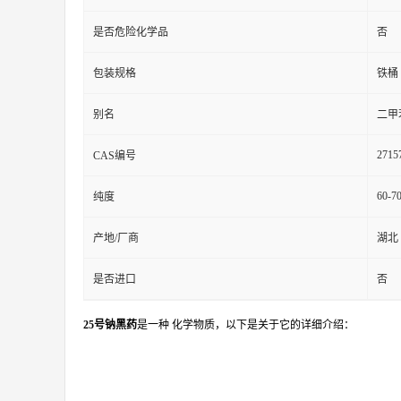
是否危险化学品
否
包装规格
铁桶
别名
二甲
2715
CAS编号
60-7
纯度
产地/厂商
湖北
是否进口
否
25号钠黑药
是一种 化学物质，以下是关于它的详细介绍：