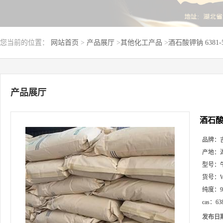
您当前的位置：
网站首页
>
产品展厅
>
其他化工产品
>
酒石酸钾钠 6381
产品展厅
酒石酸钾
品牌：
产地：
型号：
货号：
纯度：
cas：
63
发布日