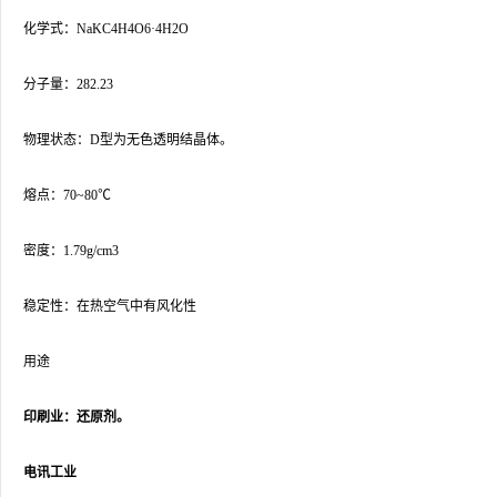
化学式：NaKC4H4O6·4H2O
分子量：282.23
物理状态：D型为无色透明结晶体。
熔点：70~80℃
密度：1.79g/cm3
稳定性：在热空气中有风化性
用途
印刷业：还原剂。
电讯工业