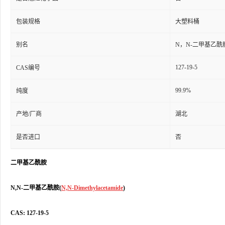
包装规格
大塑料桶
别名
N，N-二甲基乙酰
127-19-5
CAS编号
99.9%
纯度
产地/厂商
湖北
是否进口
否
二甲基乙酰胺
N,N-二甲基乙酰胺(
N,N-Dimethylacetamide
)
CAS: 127-19-5