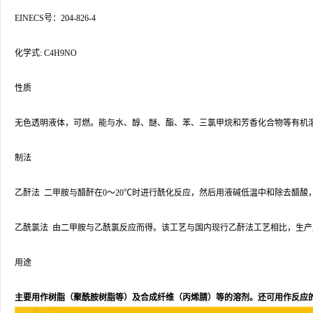
EINECS号：204-826-4
化学式: C4H9NO
性质
无色透明液体，可燃。能与水、醇、醚、酯、苯、三氯甲烷和芳香化合物等有机溶剂任意混合
制法
乙酐法 二甲胺与醋酐在0～20℃时进行酰化反应，然后用液碱低温中和除去醋酸，
乙酰氯法 由二甲胺与乙酰氯反应而得。该工艺与国内现行乙酐法工艺相比，生
用途
主要用作树脂（聚酰胺树脂等）及合成纤维（丙烯腈）等的溶剂。还可用作反应