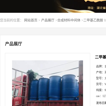
您当前的位置：
网站首页
>
产品展厅
>
合成材料中间体
>
二甲基乙酰胺 12
产品展厅
二甲基乙
品牌：
产地：
型号：
货号：
纯度：
cas：
12
发布日