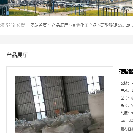
您当前的位置：
网站首页
>
产品展厅
>
其他化工产品
>
硬脂酸钾 593-29
产品展厅
硬脂酸钾
品牌：
产地：
型号：
货号：
纯度：
cas：
59
发布日