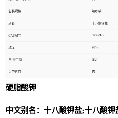
包装规格
编织袋
别名
十八酸钾盐
593-29-3
CAS编号
98%
纯度
产地/厂商
湖北
是否进口
否
硬脂酸钾
中文别名：十八酸钾盐;十八酸钾