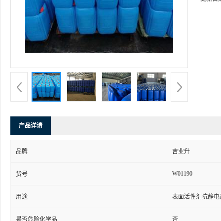
产品详请
品牌
吉业升
W01190
货号
用途
表面活性剂抗静电
是否危险化学品
否