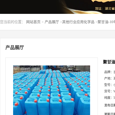
您当前的位置：
网站首页
>
产品展厅
>
其他行业应用化学品
>
聚甘油-1
产品展厅
聚甘油
品牌：
产地：
型号：
货号：
纯度：
发布日
更新日