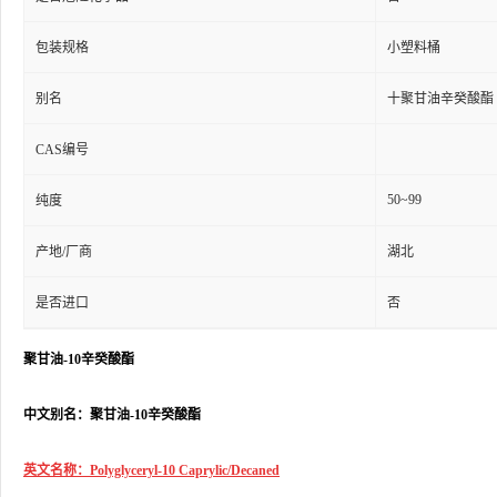
包装规格
小塑料桶
别名
十聚甘油辛癸酸酯
CAS编号
50~99
纯度
产地/厂商
湖北
是否进口
否
聚甘油-10辛癸酸酯
中文别名：聚甘油-10辛癸酸酯
英文名称：Polyglyceryl-10 Caprylic/Decaned