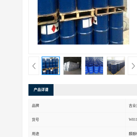
产品详请
品牌
吉业
W01
货号
用途
醛醇