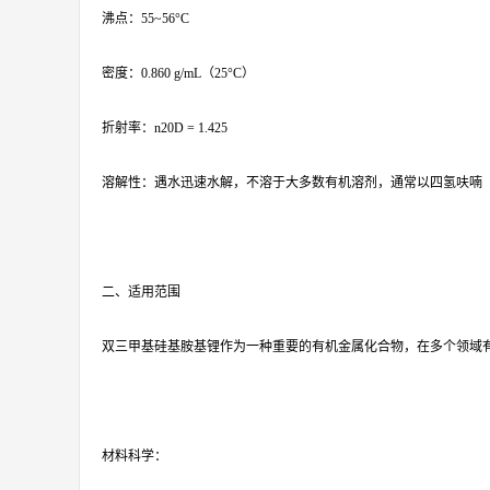
沸点：55~56°C
密度：0.860 g/mL（25°C）
折射率：n20D = 1.425
溶解性：遇水迅速水解，不溶于大多数有机溶剂，通常以四氢呋喃（
二、适用范围
双三甲基硅基胺基锂作为一种重要的有机金属化合物，在多个领域
材料科学：