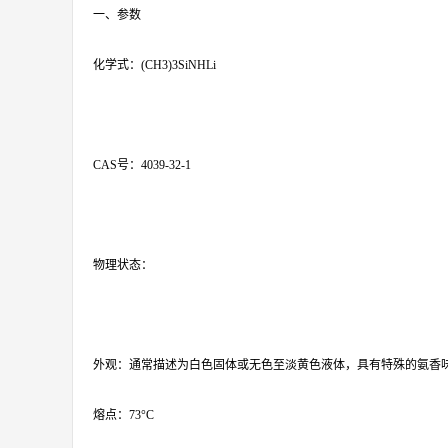
一、参数
化学式：(CH3)3SiNHLi
CAS号：4039-32-1
物理状态：
外观：通常描述为白色固体或无色至淡黄色液体，具有特殊的氨香
熔点：73°C