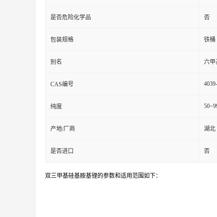
是否危险化学品
否
包装规格
铁桶
别名
六甲
4039
CAS编号
50~9
纯度
产地/厂商
湖北
是否进口
否
双三甲基硅基胺基锂的参数和适用范围如下：