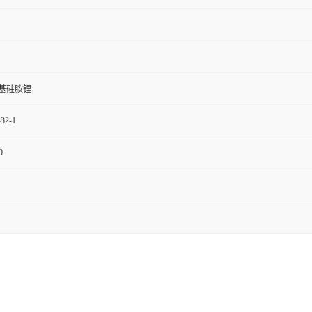
基硅胺锂
-32-1
9