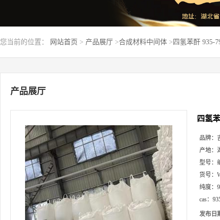
您当前的位置：
网站首页
>
产品展厅
>
合成材料中间体
>
四氢苯酐 935-
产品展厅
四氢苯酐
品牌：
产地：
型号：
货号：
纯度：
cas：
93
发布日