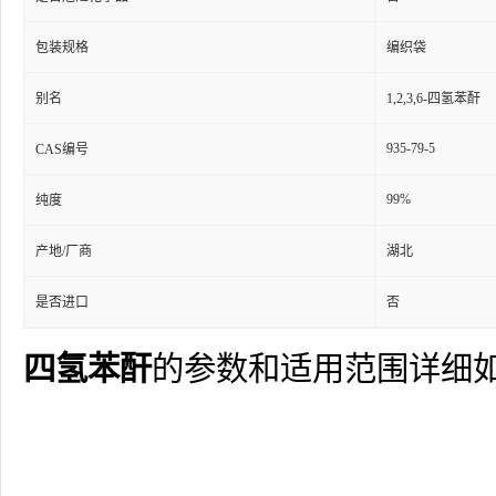
包装规格
编织袋
别名
1,2,3,6-四氢苯酐
935-79-5
CAS编号
99%
纯度
产地/厂商
湖北
是否进口
否
四氢苯酐
的参数和适用范围详细