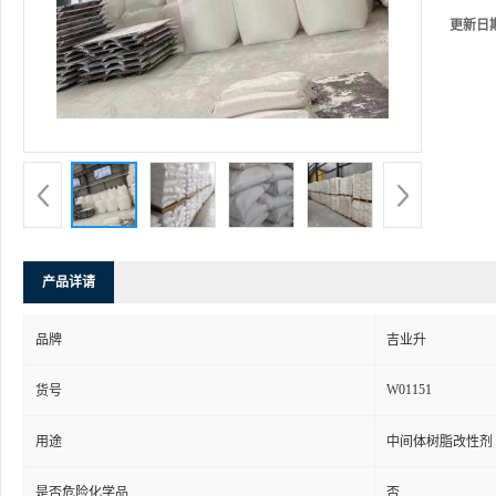
更新日
产品详请
品牌
吉业升
W01151
货号
用途
中间体树脂改性剂
是否危险化学品
否