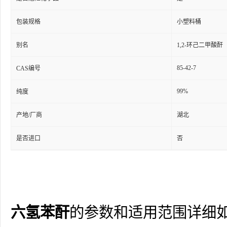
包装规格
小塑料桶
别名
1,2-环己二甲酸酐
85-42-7
CAS编号
99%
纯度
产地/厂商
湖北
是否进口
否
六氢苯酐
的参数和适用范围详细