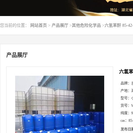
您当前的位置：
网站首页
>
产品展厅
>
其他危险化学品
>
六氢苯酐 85-42
产品展厅
六氢苯酐
品牌：
产地：
型号：
货号：
纯度：
cas：
85
发布日