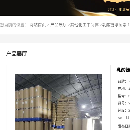
您当前的位置：
网站首页
>
产品展厅
>
其他化工中间体
>
乳酸链球菌素 14
产品展厅
乳酸链球
品牌：
产地：
型号：
货号：
纯度：
cas：
14
发布日