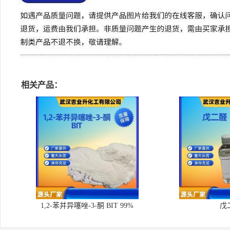
相关产品：
1,2-苯并异噻唑-3-酮 BIT 99%
戊