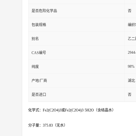
是否危险化学品
否
包装规格
编织
别名
乙二
2944
CAS编号
98%
纯度
产地/厂商
湖北
是否进口
否
化学式：Fe2(C2O4)3或Fe2(C2O4)3·5H2O（含结晶水）
分子量：375.83（无水）