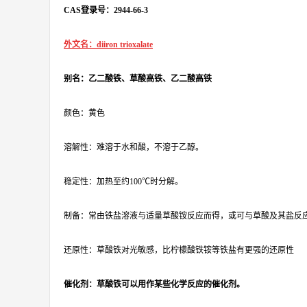
CAS登录号：2944-66-3
外文名：diiron trioxalate
别名：乙二酸铁、草酸高铁、乙二酸高铁
颜色：黄色
溶解性：难溶于水和酸，不溶于乙醇。
稳定性：加热至约100℃时分解。
制备：常由铁盐溶液与适量草酸铵反应而得，或可与草酸及其盐反
还原性：草酸铁对光敏感，比柠檬酸铁铵等铁盐有更强的还原性
催化剂：草酸铁可以用作某些化学反应的催化剂。