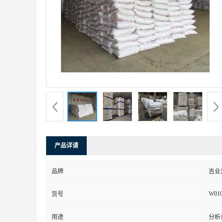
产品详请
品牌
吉业
W01
货号
用途
分析