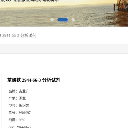
2944-66-3 分析试剂
草酸铁 2944-66-3 分析试剂
品牌：
吉业升
产地：
湖北
型号：
编织袋
货号：
W01097
纯度：
98%
cas：
2944-66-3