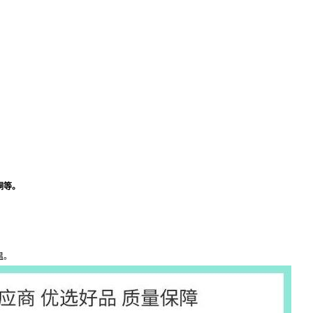
铜等。
温。