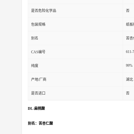
是否危险化学品
否
包装规格
纸板
别名
苦杏
611-
CAS编号
99%
纯度
产地/厂商
湖北
是否进口
否
DL-扁桃酸
别名：苦杏仁酸