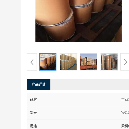
产品详请
品牌
吉业
W01
货号
用途
染料