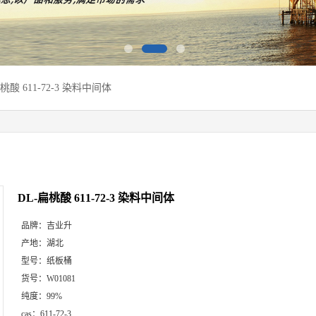
桃酸 611-72-3 染料中间体
DL-扁桃酸 611-72-3 染料中间体
品牌：
吉业升
产地：
湖北
型号：
纸板桶
货号：
W01081
纯度：
99%
cas：
611-72-3