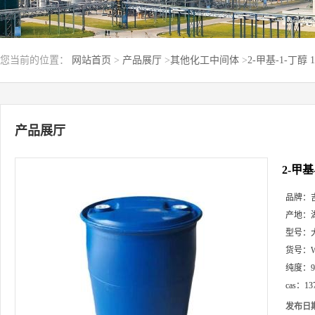
您当前的位置：
网站首页
>
产品展厅
>
其他化工中间体
>
2-甲基-1-丁醇 
产品展厅
2-甲基
品牌：
产地：
型号：
货号：
纯度：
cas：
13
发布日