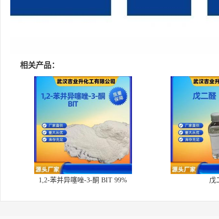
相关产品：
1,2-苯并异噻唑-3-酮 BIT 99%
戊