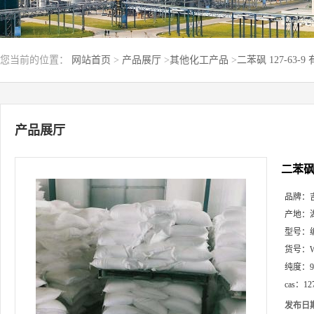
您当前的位置：
网站首页
>
产品展厅
>
其他化工产品
>
二苯砜 127-63-
产品展厅
二苯砜 
品牌：
产地：
型号：
货号：
纯度：
cas：
12
发布日