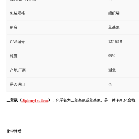
包装规格
编织袋
别名
苯基砜
127-63-9
CAS编号
99%
纯度
产地/厂商
湖北
是否进口
否
二苯砜（
Diphenyl sulfone
）
，化学名为二苯基砜或苯基砜，是一种 有机化合物，
化学性质