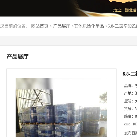
您当前的位置：
网站首页
>
产品展厅
>
其他危险化学品
>
6,8-二氯辛酸乙酯
产品展厅
6,8-
品牌：
产地：
型号：
货号：
纯度：
cas：
10
发布日