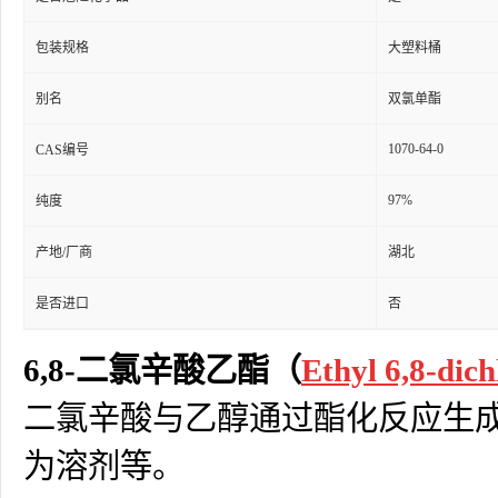
包装规格
大塑料桶
别名
双氯单酯
1070-64-0
CAS编号
97%
纯度
产地/厂商
湖北
是否进口
否
6,8-二氯辛酸乙酯（
Ethyl 6,8-dic
二氯辛酸与乙醇通过酯化反应生
为溶剂等。