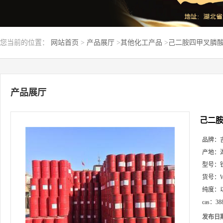
您当前的位置：
网站首页
>
产品展厅
>
其他化工产品
>
己二胺四甲叉膦酸钾盐
产品展厅
己二胺四
品牌：
产地：
型号：
货号：
纯度：
cas：
38
发布日