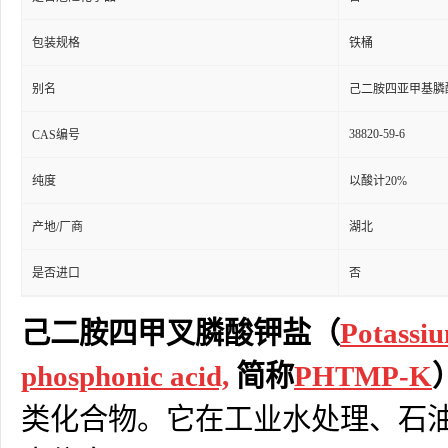
包装规格
铁桶
别名
己二胺四亚甲基膦
38820-59-6
CAS编号
纯度
以酸计20%
产地/厂商
湖北
是否进口
否
己二胺四甲叉膦酸钾盐（
Potassiu
phosphonic acid,
简称
PHTMP-K
类化合物。它在工业水处理、石油