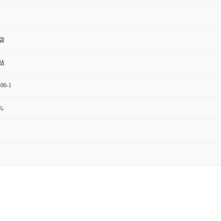
袋
钴
-06-1
%