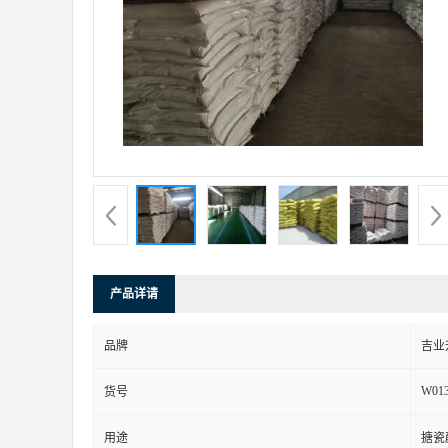
产品详请
品牌
吉业
W01
货号
用途
搪瓷