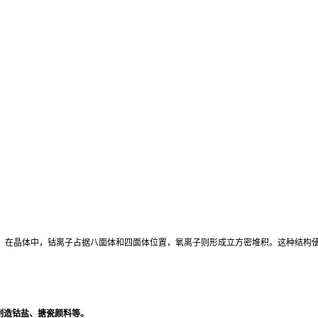
晶系。在晶体中，钴离子占据八面体和四面体位置，氧离子则形成立方密堆积。这种结构
制造钴盐、搪瓷颜料等。