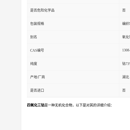
是否危险化学品
否
包装规格
编织
别名
氧化
1308
CAS编号
纯度
钴73
产地/厂商
湖北
是否进口
否
四氧化三钴
是一种无机化合物，以下是对其的详细介绍：