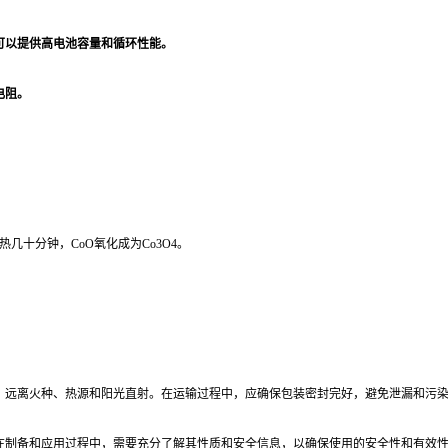
可以提供高电池容量和循环性能。
电阻。
热几十分钟，CoO氧化成为Co3O4。
，远离火种、热源和阳光直射。在运输过程中，应确保包装密封完好，避免泄漏和污
在制备和应用过程中，需要充分了解其性质和安全信息，以确保使用的安全性和有效