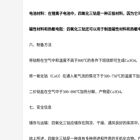
电池材料：在锂离子电池中，四氧化三钴是一种正极材料，因为它
磁性材料和热敏电阻：四氧化三钴还可以用于制造磁性材料和热敏
六、制备方法
将钴粉在空气中和温度不高于890℃的条件下焙烧即可生成Co3O4。
将一氧化钴（CoO）在通入氧气流的情况下于500~750℃的温度下加
二价钴盐在空气中于500~890℃加热分解，产物是Co3O4。
七、安全信息
储存与运输：四氧化三钴应储存在阴凉、干燥、通风良好的库房中
综上所述，四氧化三钴是一种具有多种用途和性质的无机化合物。