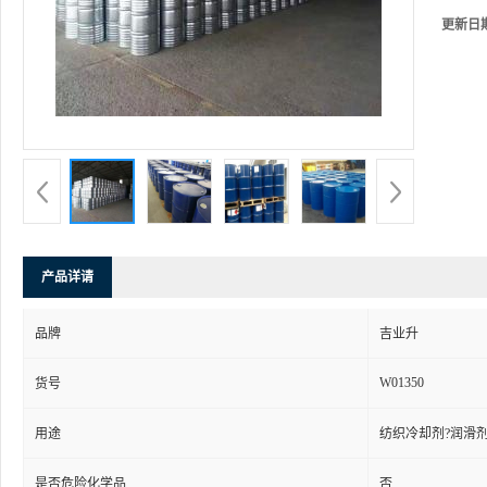
更新日
产品详请
品牌
吉业升
W01350
货号
用途
纺织冷却剂?润滑剂
是否危险化学品
否