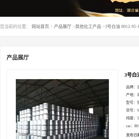
您当前的位置：
网站首页
>
产品展厅
>
其他化工产品
>
3号白油 8012-95
产品展厅
3号白油
品牌：
产地：
型号：
货号：
纯度：
cas：
80
发布日