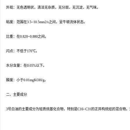
外观：无色透明状，清洁无杂质，无分层、无沉淀、无气味。
粘度：范围在3.5~10.5mm2/s之间，呈牛顿流体状态。
比重：在0.820~0.880之间。
闪点：不低于170℃。
水分含量：在0.05%以下。
酸度：小于0.01mgKOH/g。
二、主要成分
3号白油的主要成分为轻质烷基化合物，特别是C16~C31的正异构烷烃的混合