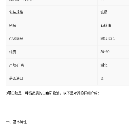
包装规格
铁桶
别名
石蜡油
8012-95-1
CAS编号
50~99
纯度
产地/厂商
湖北
是否进口
否
3号白油
是一种高品质的白色矿物油，以下是对其的详细介绍：
一、基本属性