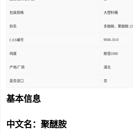
包装规格
大塑料桶
别名
多醚胺，聚醚胺-23
9046-10-0
CAS编号
纯度
胺值1000
产地/厂商
湖北
是否进口
否
基本信息
中文名：聚醚胺