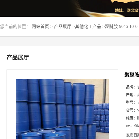
您当前的位置：
网站首页
>
产品展厅
>
其他化工产品
>
聚醚胺 9046-10
产品展厅
聚醚胺 
品牌：
产地：
型号：
货号：
纯度：
cas：
90
发布日