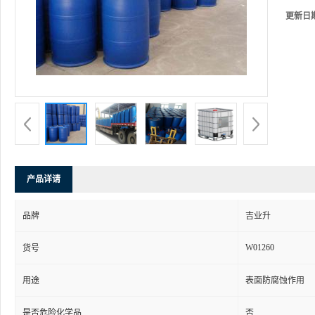
更新日
产品详请
品牌
吉业升
W01260
货号
用途
表面防腐蚀作用
是否危险化学品
否