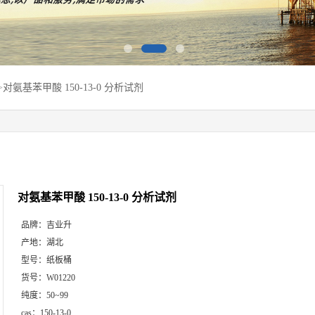
>
对氨基苯甲酸 150-13-0 分析试剂
对氨基苯甲酸 150-13-0 分析试剂
品牌：
吉业升
产地：
湖北
型号：
纸板桶
货号：
W01220
纯度：
50~99
cas：
150-13-0