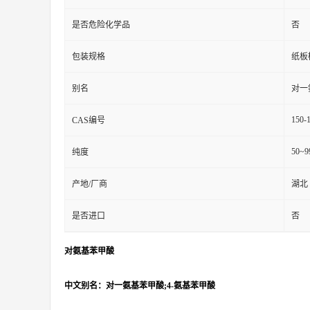
是否危险化学品
否
包装规格
纸板
别名
对一
150-
CAS编号
50~9
纯度
产地/厂商
湖北
是否进口
否
对氨基苯甲酸
中文别名：对一氨基苯甲酸;4-氨基苯甲酸