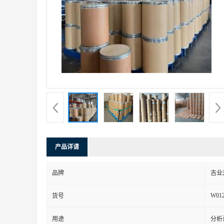
产品详请
品牌
吉业
W01
货号
用途
分析