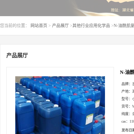
您当前的位置：
网站首页
>
产品展厅
>
其他行业应用化学品
>
N-油酰肌氨
产品展厅
N-油酰
品牌：
产地：
型号：
货号：
纯度：
cas：
11
发布日