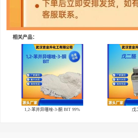
相关产品：
1,2-苯并异噻唑-3-酮 BIT 99%
戊