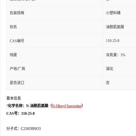
包装规格
小塑料桶
别名
油酰肌氨酸
110-25-8
CAS编号
纯度
含氮量：3%
产地/厂商
湖北
是否进口
否
基本信息
?
化学名称：N-油酰肌氨酸（
N-Oleoyl Sarcosine
）
CAS号：110-25-8
分子式：C21H39NO3