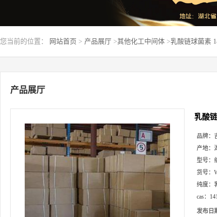
您当前的位置：
网站首页
>
产品展厅
>
其他化工中间体
>
乳酸链球菌素 14
产品展厅
乳酸链球
品牌：
产地：
型号：
货号：
纯度：
cas：
14
发布日