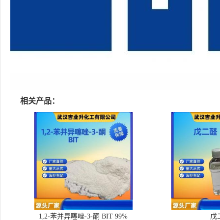
相关产品：
1,2-苯并异噻唑-3-酮 BIT 99%
戊