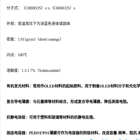
分子式：（C8H8O3S）x·x（C6H6O2S）x
外观：常温常压下为深蓝色液体或固体
密度：1.011g/cm3（dried coatings）
闪点：100℃
溶解度：1.3-1.7%（Solidssoluble）
有机发光材料：常用作OLED材料的起始原料，用于制备OLED材料分子和光化
复合导电薄膜：与石墨烯等材料结合，形成复合导电薄膜，降低表面电阻。
抗静电涂层：可用于塑料和玻璃等材料的抗静电处理。
固态电容器：PEDOT/PSS薄膜可作为电容器的阴极材料，改进容量-频率、阻抗-