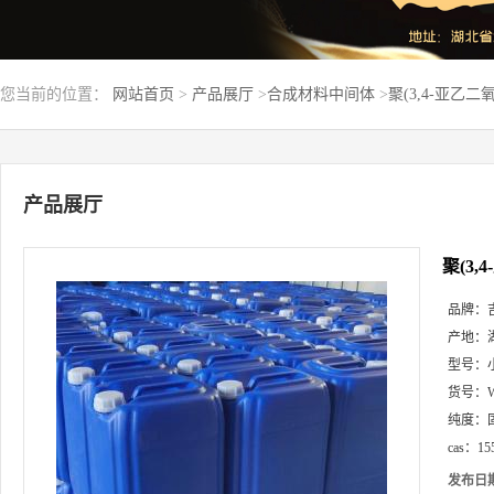
您当前的位置：
网站首页
>
产品展厅
>
合成材料中间体
>
聚(3,4-亚乙二氧
产品展厅
聚(3,
品牌：
产地：
型号：
货号：
纯度：
cas：
15
发布日