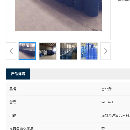
产品详请
品牌
吉业升
W01421
货号
用途
灌封浇注复合材料
是否危险化学品
否