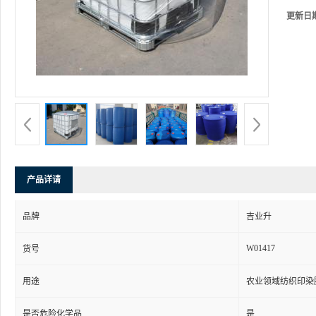
更新日
产品详请
品牌
吉业升
W01417
货号
用途
农业领域纺织印染
是否危险化学品
是