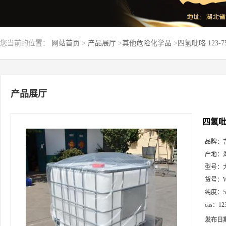
您当前的位置：
网站首页
>
产品展厅
>
其他危险化学品
>
四氢吡咯 123-7
产品展厅
四氢吡咯
品牌：
产地：
型号：
货号：
纯度：
cas：
12
发布日