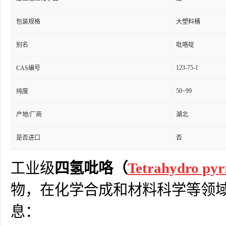
包装规格
大塑料桶
别名
吡咯啶
123-75-1
CAS编号
50~99
纯度
产地/厂商
湖北
是否进口
否
工业级
四氢吡咯（
Tetrahydro py
物，在化学合成和材料科学等领域
息：