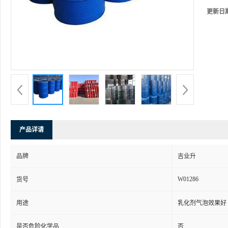
更新日
产品详请
品牌
吉业升
W01286
货号
用途
乳化剂气泡效果好
是否危险化学品
否