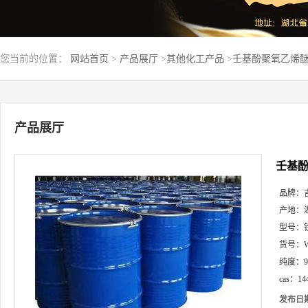
您当前的位置：
网站首页
>
产品展厅
>
其他化工产品
>
壬基酚聚氧乙烯醚NP-
产品展厅
壬基酚聚
品牌：
产地：
型号：
货号：
纯度：
cas：
14
发布日