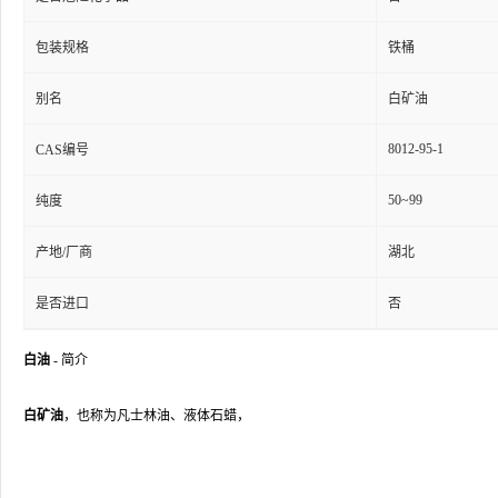
包装规格
铁桶
别名
白矿油
8012-95-1
CAS编号
50~99
纯度
产地/厂商
湖北
是否进口
否
白油
- 简介
白矿油
，也称为凡士林油、液体石蜡，