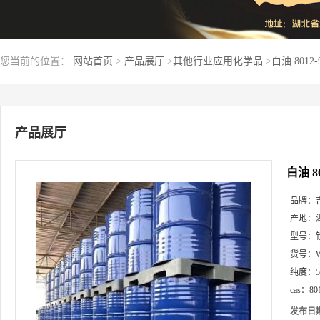
您当前的位置：
网站首页
>
产品展厅
>
其他行业应用化学品
>
白油 801
产品展厅
白油 8
品牌：
产地：
型号：
货号：
纯度：
cas：
80
发布日