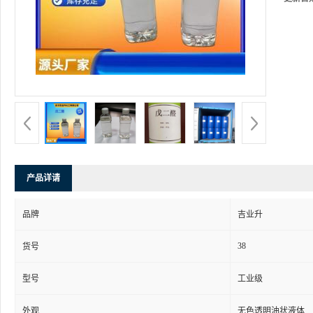
产品详请
品牌
吉业升
38
货号
型号
工业级
外观
无色透明油状液体