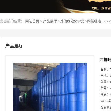
您当前的位置：
网站首页
>
产品展厅
>
其他危险化学品
>
四氢吡咯 123-
产品展厅
四氢吡咯
品牌：
产地：
型号：
货号：
纯度：
cas：
12
发布日