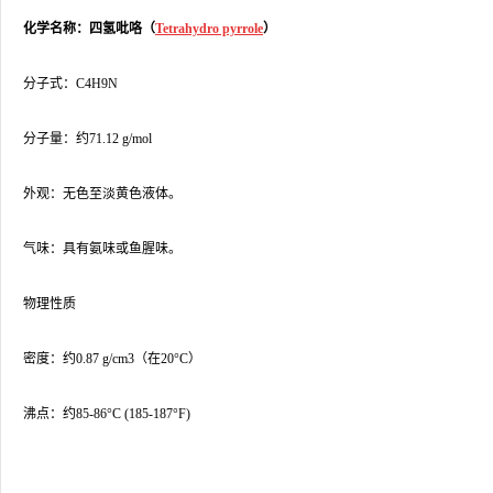
化学名称：四氢吡咯（
Tetrahydro pyrrole
）
分子式：C4H9N
分子量：约71.12 g/mol
外观：无色至淡黄色液体。
气味：具有氨味或鱼腥味。
物理性质
密度：约0.87 g/cm3（在20°C）
沸点：约85-86°C (185-187°F)