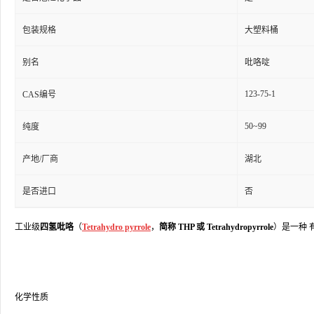
包装规格
大塑料桶
别名
吡咯啶
123-75-1
CAS编号
50~99
纯度
产地/厂商
湖北
是否进口
否
工业级
四氢吡咯
（
Tetrahydro pyrrole
，
简称 THP 或 Tetrahydropyrrole
）是一种
化学性质