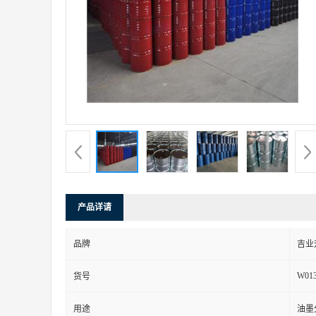
产品详请
品牌
吉业
W01
货号
用途
油墨