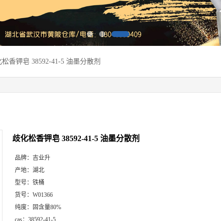
松香钾皂 38592-41-5 油墨分散剂
歧化松香钾皂 38592-41-5 油墨分散剂
品牌：
吉业升
产地：
湖北
型号：
铁桶
货号：
W01366
纯度：
固含量80%
cas：
38592-41-5