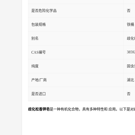
是否危险化学品
否
包装规格
铁桶
别名
歧化
3859
CAS编号
纯度
固含
产地/厂商
湖北
是否进口
否
歧化松香钾皂
是一种有机化合物，具有多种特性和 应用。以下是对