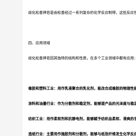
歧化松香钾皂是由松香经过一系列复杂的化学反应制得，这些反应
四、应用领域
歧化松香钾皂因其独特的结构和性质，在多个工业领域中都有应用
橡胶和塑料工业：用作乳液聚合的乳化剂，能改合成橡胶的物理性
涂料和油墨行业：作为分散剂和稳定剂，能够提产品的光泽度与稳
纺织工业：用作柔软剂和抗静电剂，能够赋予纺织品柔软、滑爽的
造纸行业：主要用作施胶剂和分散剂，能够与纸张纤维发生化学反