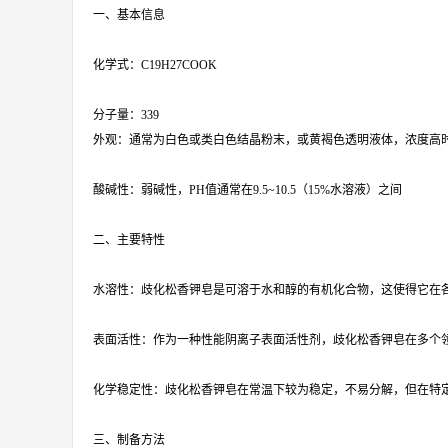
一、基本信息
化学式：C19H27COOK
分子量：339
外观：通常为白色或类白色结晶粉末，或黄褐色透明液体，浓度高
酸碱性：弱碱性，PH值通常在9.5~10.5（15%水溶液）之间
二、主要特性
水溶性：歧化松香钾皂是可溶于水和醇的有机化合物，这使得它在
表面活性：作为一种性能阴离子表面活性剂，歧化松香钾皂在多个
化学稳定性：歧化松香钾皂在常温下较为稳定，不易分解，但在特
三、制备方法