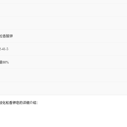
松香酸钾
2-41-5
量80%
歧化松香钾皂的详细介绍：