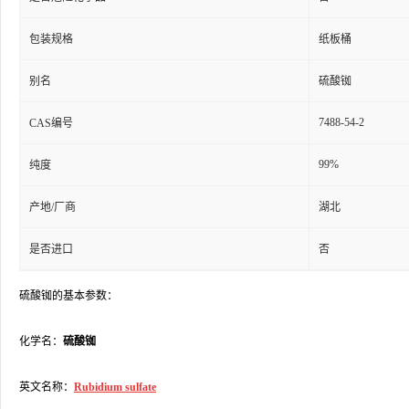
包装规格
纸板桶
别名
硫酸铷
7488-54-2
CAS编号
99%
纯度
产地/厂商
湖北
是否进口
否
硫酸铷的基本参数：
化学名：
硫酸铷
英文名称：
Rubidium sulfate