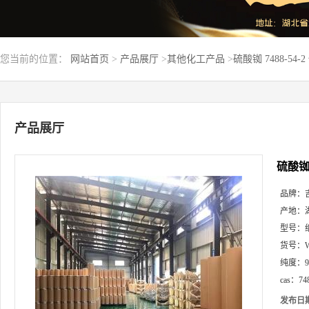
您当前的位置：
网站首页
>
产品展厅
>
其他化工产品
>
硫酸铷 7488-54-
产品展厅
硫酸铷 
品牌：
产地：
型号：
货号：
纯度：
cas：
74
发布日