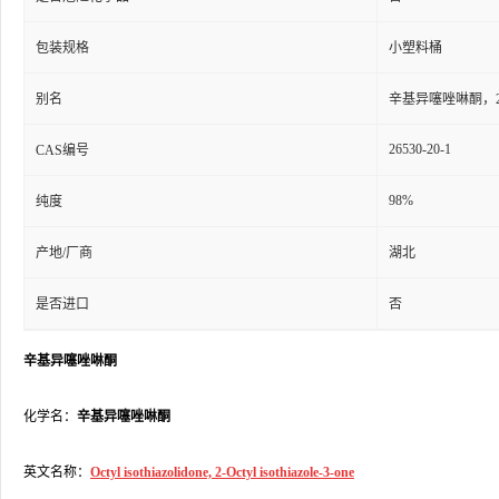
包装规格
小塑料桶
别名
辛基异噻唑啉酮，2-
26530-20-1
CAS编号
98%
纯度
产地/厂商
湖北
是否进口
否
辛基异噻唑啉酮
化学名：
辛基异噻唑啉酮
英文名称：
Octyl isothiazolidone, 2-Octyl isothiazole-3-one