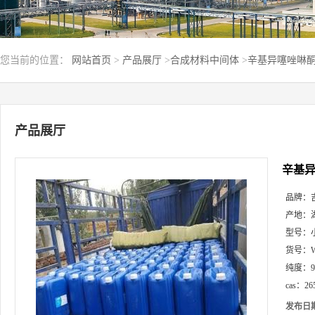
您当前的位置：
网站首页
>
产品展厅
>
合成材料中间体
>
辛基异噻唑啉酮 2
产品展厅
辛基异噻
品牌：
产地：
型号：
货号：
纯度：
cas：
26
发布日