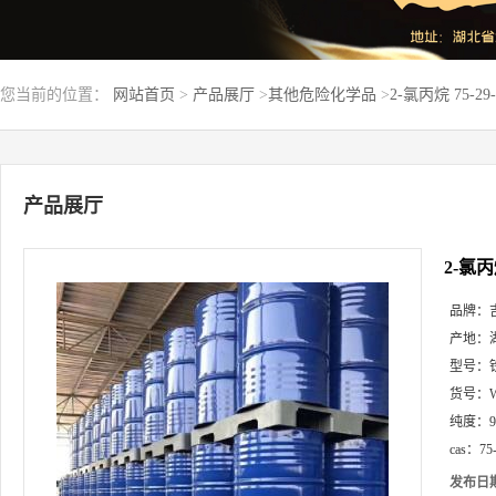
您当前的位置：
网站首页
>
产品展厅
>
其他危险化学品
>
2-氯丙烷 75-2
产品展厅
2-氯丙
品牌：
产地：
型号：
货号：
纯度：
cas：
75
发布日