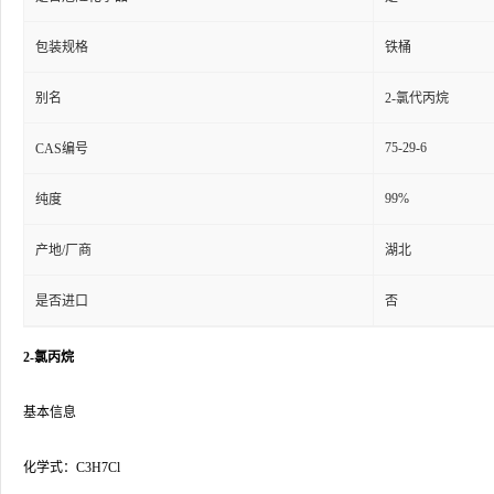
包装规格
铁桶
别名
2-氯代丙烷
75-29-6
CAS编号
99%
纯度
产地/厂商
湖北
是否进口
否
2-氯丙烷
基本信息
化学式：C3H7Cl