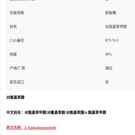
包装规格
纸板桶
别名
对氨基苯甲腈
873-74-5
CAS编号
98%
纯度
产地/厂商
湖北
是否进口
否
对氨基苯腈
中文别名：对氨基苯甲腈/对氰基苯胺/对氨基苯腈/4-氨基苯甲腈
英文名称：4-Aminobenzonitrile