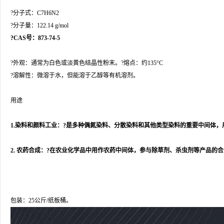
?分子式：C7H6N2
?分子量：122.14 g/mol
?CAS号：873-74-5
?外观：通常为白色或淡黄色结晶性粉末。?熔点：约135°C
?溶解性：微溶于水，但能溶于乙醇等有机溶剂。
用途
1.染料和颜料工业：?是多种偶氮染料、分散染料和其他类型染料的重要中间体
2. 农药合成：?在农业化学品中用作农药中间体，参与除草剂、杀虫剂等产品的
包装：25公斤/纸板桶。