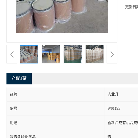
更新日
产品详请
品牌
吉业升
W01195
货号
用途
香料合成有机合成
是否危险化学品
否