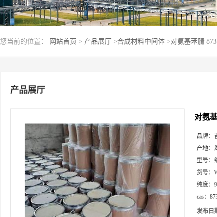
您当前的位置：
网站首页
>
产品展厅
>
合成材料中间体
>
对氨基苯腈 873
产品展厅
对氨基苯
品牌：
产地：
型号：
货号：
纯度：
cas：
87
发布日