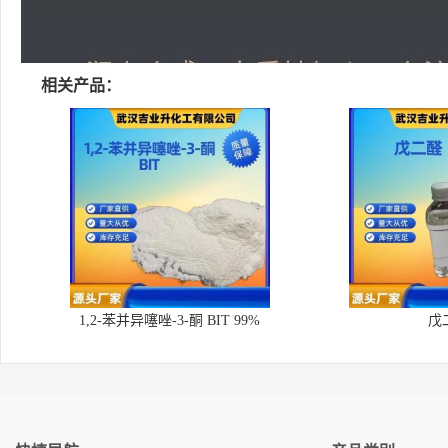
相关产品：
1,2-苯并异噻唑-3-酮 BIT 99%
戊