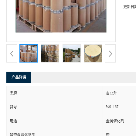
更新日
产品详请
品牌
吉业升
W01167
货号
用途
金属催化剂
是否危险化学品
否