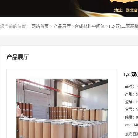
您当前的位置：
网站首页
>
产品展厅
>
合成材料中间体
>
1,2-双(二苯基
产品展厅
1,2-
品牌：
产地：
型号：
货号：
纯度：
cas：
14
发布日