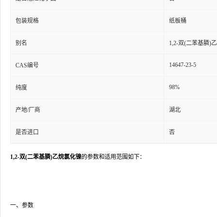
包装规格
纸板桶
别名
1,2-双(二苯基膦
14647-23-5
CAS编号
98%
纯度
产地/厂商
湖北
是否进口
否
1,2-双(二苯基膦)乙烷氯化镍
的参数和适用范围如下：
一、参数