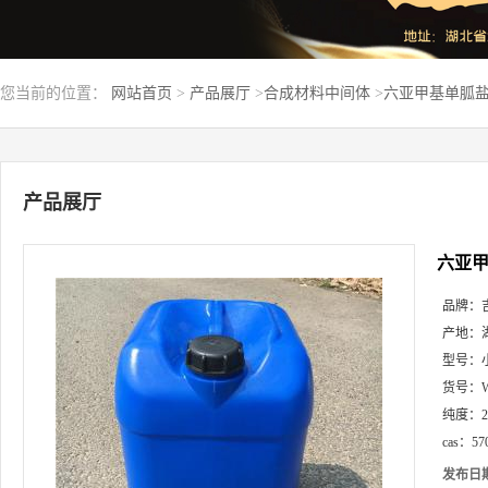
您当前的位置：
网站首页
>
产品展厅
>
合成材料中间体
>
六亚甲基单胍盐酸盐
产品展厅
六亚甲基
品牌：
产地：
型号：
货号：
纯度：
cas：
57
发布日