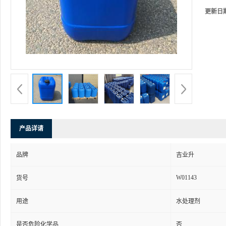
更新日
产品详请
品牌
吉业升
W01143
货号
用途
水处理剂
是否危险化学品
否