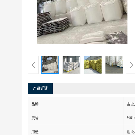
产品详请
品牌
吉业
W01
货号
用途
耐火