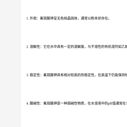
1. 外观：氟锆酸钾呈无色结晶固体，通常以粉末状存在。
2. 溶解性：它在水中具有一定的溶解度，与不溶性的有机溶剂如乙
3. 稳定性：氟锆酸钾具有相对较高的热稳定性，在高温下仍能保持
4. 酸碱性：氟锆酸钾是一种弱碱性物质，在水溶液中的pH值通常在7