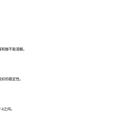
醇和醚不能溶解。
较好的稳定性。
-8之间。