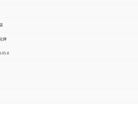
袋
化钾
3-95-8