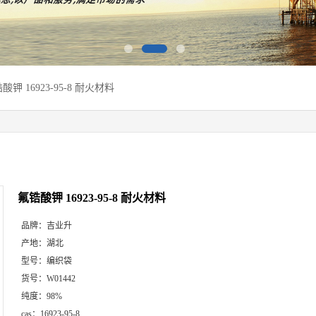
酸钾 16923-95-8 耐火材料
氟锆酸钾 16923-95-8 耐火材料
品牌：
吉业升
产地：
湖北
型号：
编织袋
货号：
W01442
纯度：
98%
cas：
16923-95-8