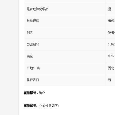
是否危险化学品
是
包装规格
编织
别名
锆氟
1692
CAS编号
98%
纯度
产地/厂商
湖北
是否进口
否
氟锆酸钾
- 简介
氟锆酸钾
。它的性质如下：