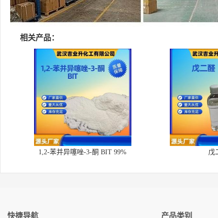
相关产品：
1,2-苯并异噻唑-3-酮 BIT 99%
戊
快捷导航
产品类别