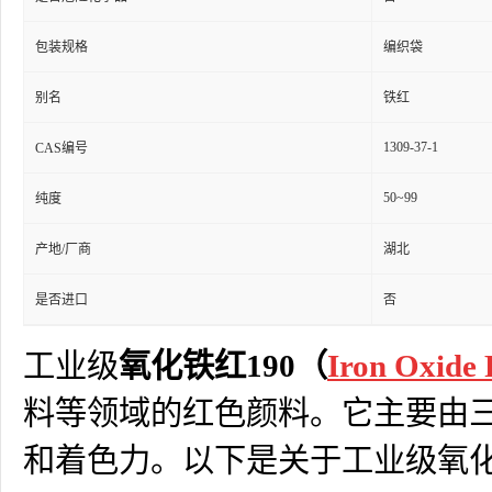
包装规格
编织袋
别名
铁红
1309-37-1
CAS编号
50~99
纯度
产地/厂商
湖北
是否进口
否
工业级
氧化铁红190（
Iron Oxide 
料等领域的红色颜料。它主要由三
和着色力。以下是关于工业级氧化