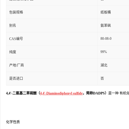
包装规格
纸板桶
别名
氨苯砜
80-08-0
CAS编号
99%
纯度
产地/厂商
湖北
是否进口
否
4,4'-二氨基二苯硫醚（
4,4'-Diaminodiphenyl sulfide
，简称DADPS
）
是一种 有机
化学性质