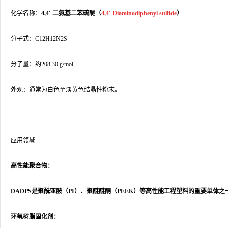
化学名称：
4,4'-二氨基二苯硫醚（
4,4'-Diaminodiphenyl sulfide
）
分子式：C12H12N2S
分子量：约208.30 g/mol
外观：通常为白色至淡黄色结晶性粉末。
应用领域
高性能聚合物：
DADPS是聚酰亚胺（PI）、聚醚醚酮（PEEK）等高性能工程塑料的重要单
环氧树脂固化剂：