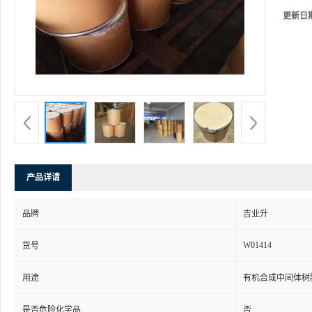
更新日
产品详请
品牌
吉业升
W01414
货号
用途
有机合成中间体树
是否危险化学品
否