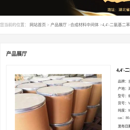
您当前的位置：
网站首页
>
产品展厅
>
合成材料中间体
>
4,4'-二氨基二苯
产品展厅
4,4'
品牌：
产地：
型号：
货号：
纯度：
cas：
80
发布日