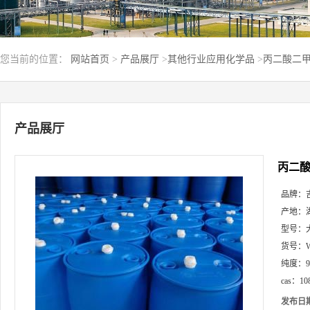
您当前的位置：
网站首页
>
产品展厅
>
其他行业应用化学品
>
丙二酸二甲酯
产品展厅
丙二酸二
品牌：
产地：
型号：
货号：
纯度：
cas：
10
发布日