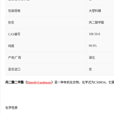
包装规格
大塑料桶
别名
丙二酸甲酯
108-59-8
CAS编号
99.9%
纯度
产地/厂商
湖北
是否进口
否
丙二酸二甲酯（
Dimethyl malonate
）
是一种有机化合物，化学式为C5H8O4。
化学性质