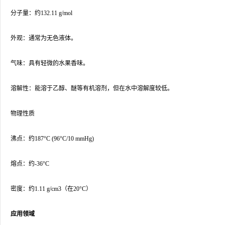
分子量：约132.11 g/mol
外观：通常为无色液体。
气味：具有轻微的水果香味。
溶解性：能溶于乙醇、醚等有机溶剂，但在水中溶解度较低。
物理性质
沸点：约187°C (96°C/10 mmHg)
熔点：约-36°C
密度：约1.11 g/cm3（在20°C）
应用领域