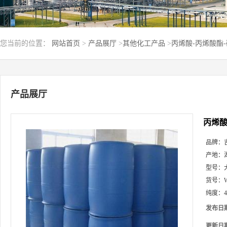
您当前的位置：
网站首页
>
产品展厅
>
其他化工产品
>
丙烯酸-丙烯酸酯-
产品展厅
丙烯酸
品牌：
产地：
型号：
货号：
纯度：
发布日
更新日