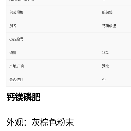
包装规格
编织袋
别名
钙镁磷肥
CAS编号
18%
纯度
产地/厂商
湖北
是否进口
否
钙镁磷肥
外观：灰棕色粉末