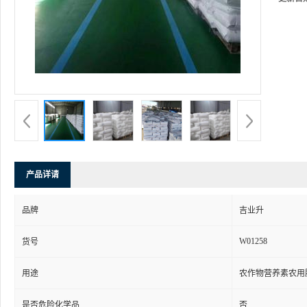
产品详请
品牌
吉业升
W01258
货号
用途
农作物营养素农用
是否危险化学品
否