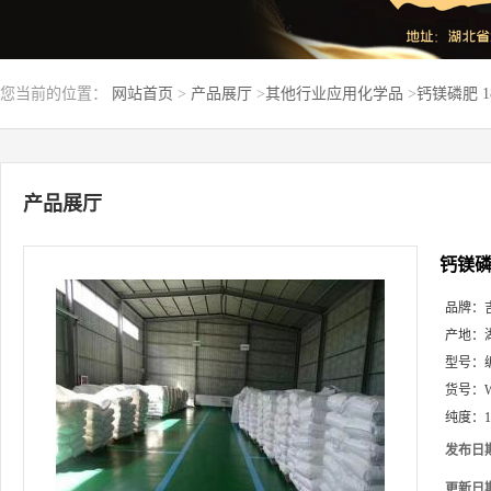
您当前的位置：
网站首页
>
产品展厅
>
其他行业应用化学品
>
钙镁磷肥 
产品展厅
钙镁磷
品牌：
产地：
型号：
货号：
纯度：
发布日
更新日