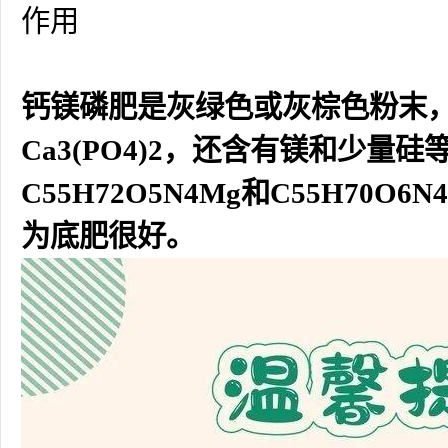
作用
钙镁磷肥是灰绿色或灰棕色粉末，
Ca3(PO4)2，还含有镁和少
C55H72O5N4Mg和C55H7
为底肥很好。