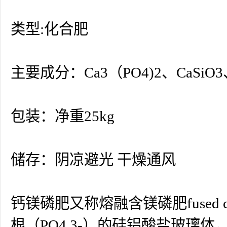
类型:化合肥
主要成分：Ca3（PO4)2、CaSiO3
包装：净重25kg
储存：阴凉避光 干燥通风
钙镁磷肥又称熔融含镁磷肥fused calciu
根（PO4 3-）的硅铝酸盐玻璃